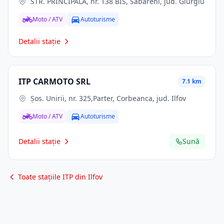
STR. PRINCIPALĂ, nr. 138 BIS, Sabareni, jud. Giurgiu
Moto / ATV
Autoturisme
Detalii stație
ITP CARMOTO SRL
7.1 km
Şos. Unirii, nr. 325,Parter, Corbeanca, jud. Ilfov
Moto / ATV
Autoturisme
Detalii stație
Sună
Toate stațiile ITP din Ilfov