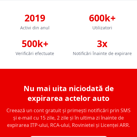
2019
600k+
Activi din anul
Utilizatori
500k+
3x
Verificări efectuate
Notificări înainte de expirare
Nu mai uita niciodată de
expirarea actelor auto
Creează un cont gratuit și primești notificări prin SMS
și e-mail cu 15 zile, 2 zile și în ultima zi înainte de
expirarea ITP-ului, RCA-ului, Rovinietei și Licenței ARR.