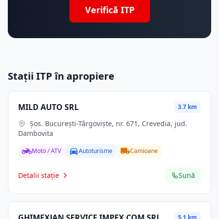
Verifică ITP
Stații ITP în apropiere
MILD AUTO SRL
3.7 km
Şos. Bucureşti-Târgovişte, nr. 671, Crevedia, jud.
Dambovita
Moto / ATV
Autoturisme
Camioane
Detalii stație
Sună
GHIMEXJAN SERVICE IMPEX COM SRL
5.1 km