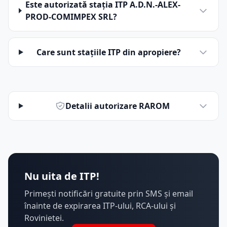
Este autorizată stația ITP A.D.N.-ALEX-
PROD-COMIMPEX SRL?
Care sunt stațiile ITP din apropiere?
Detalii autorizare RAROM
Nu uita de ITP!
Primești notificări gratuite prin SMS și email
înainte de expirarea ITP-ului, RCA-ului și
Rovinietei.