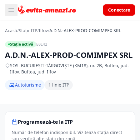
Conectare
Acasă
/
Stații ITP
/
Ilfov
/
A.D.N.-ALEX-PROD-COMIMPEX SRL
Stație activă
B0142
A.D.N.-ALEX-PROD-COMIMPEX SRL
ŞOS. BUCUREŞTI-TÂRGOVIŞTE (KM18), nr. 2B, Buftea, jud.
Ilfov, Buftea, jud. Ilfov
Autoturisme
1 linie ITP
Programează-te la ITP
Număr de telefon indisponibil. Vizitează stația direct
sau verifică alte stații din zonă.