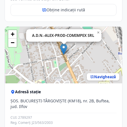
Obține indicații rută
×
+
A.D.N.-ALEX-PROD-COMIMPEX SRL
−
Navighează
Adresă stație
ŞOS. BUCUREŞTI-TÂRGOVIŞTE (KM18), nr. 2B, Buftea,
jud. Ilfov
CUI: 2789297
Reg. Comerț: J23/563/2003