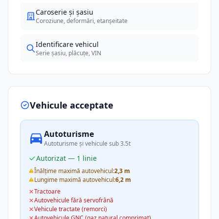
Caroserie și șasiu
Coroziune, deformări, etanșeitate
Identificare vehicul
Serie șasiu, plăcuțe, VIN
Vehicule acceptate
Autoturisme
Autoturisme și vehicule sub 3.5t
Autorizat — 1 linie
Înălțime maximă autovehicul:
2,3 m
Lungime maximă autovehicul:
6,2 m
Tractoare
Autovehicule fără servofrână
Vehicule tractate (remorci)
Autovehicule GNC (gaz natural comprimat)