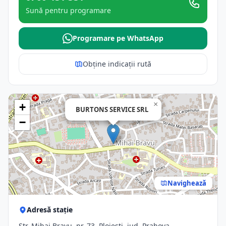
Sună pentru programare
Programare pe WhatsApp
Obține indicații rută
×
+
BURTONS SERVICE SRL
−
Navighează
Adresă stație
Str. Mihai Bravu, nr. 73, Ploiesti, jud. Prahova