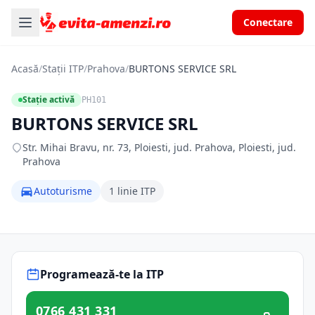
Conectare
Acasă
/
Stații ITP
/
Prahova
/
BURTONS SERVICE SRL
Stație activă
PH101
BURTONS SERVICE SRL
Str. Mihai Bravu, nr. 73, Ploiesti, jud. Prahova, Ploiesti, jud.
Prahova
Autoturisme
1 linie ITP
Programează-te la ITP
0766 431 331