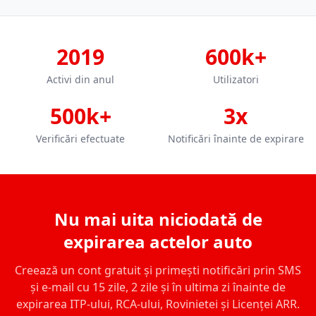
2019
600k+
Activi din anul
Utilizatori
500k+
3x
Verificări efectuate
Notificări înainte de expirare
Nu mai uita niciodată de
expirarea actelor auto
Creează un cont gratuit și primești notificări prin SMS
și e-mail cu 15 zile, 2 zile și în ultima zi înainte de
expirarea ITP-ului, RCA-ului, Rovinietei și Licenței ARR.