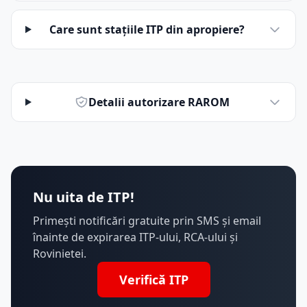
Care sunt stațiile ITP din apropiere?
Detalii autorizare RAROM
Nu uita de ITP!
Primești notificări gratuite prin SMS și email
înainte de expirarea ITP-ului, RCA-ului și
Rovinietei.
Verifică ITP