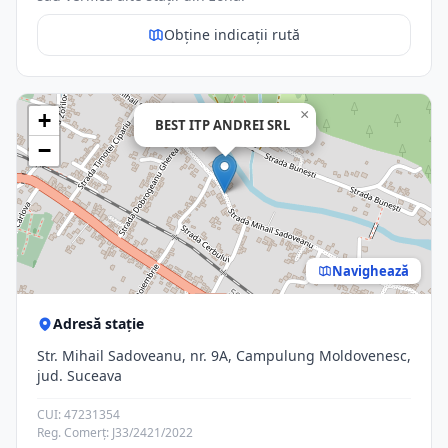
Obține indicații rută
×
+
BEST ITP ANDREI SRL
−
Navighează
Adresă stație
Str. Mihail Sadoveanu, nr. 9A, Campulung Moldovenesc,
jud. Suceava
CUI: 47231354
Reg. Comerț: J33/2421/2022