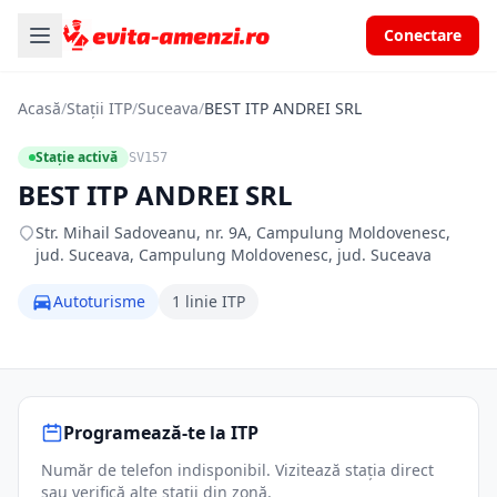
Conectare
Acasă
/
Stații ITP
/
Suceava
/
BEST ITP ANDREI SRL
Stație activă
SV157
BEST ITP ANDREI SRL
Str. Mihail Sadoveanu, nr. 9A, Campulung Moldovenesc,
jud. Suceava, Campulung Moldovenesc, jud. Suceava
Autoturisme
1 linie ITP
Programează-te la ITP
Număr de telefon indisponibil. Vizitează stația direct
sau verifică alte stații din zonă.