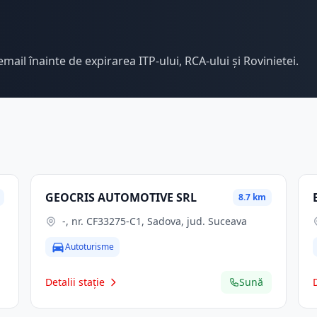
email înainte de expirarea ITP-ului, RCA-ului și Rovinietei.
GEOCRIS AUTOMOTIVE SRL
8.7 km
-, nr. CF33275-C1, Sadova, jud. Suceava
Autoturisme
Detalii stație
Sună