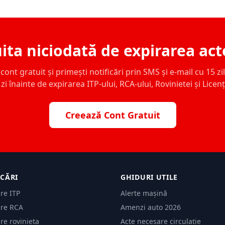
ita niciodată de expirarea act
ont gratuit și primești notificări prin SMS și e-mail cu 15 zile,
zi înainte de expirarea ITP-ului, RCA-ului, Rovinietei și Licen
Creează Cont Gratuit
ICĂRI
GHIDURI UTILE
are ITP
Alerte mașină
are RCA
Amenzi auto 2026
are rovinieta
Acte necesare circulație