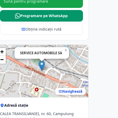
Sună pentru programare
Programare pe WhatsApp
Obține indicații rută
×
+
SERVICE AUTOMOBILE SA
−
Navighează
Adresă stație
CALEA TRANSILVANIEI, nr. 60, Campulung