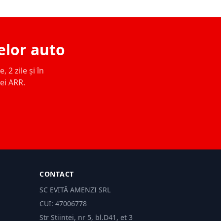
elor auto
 2 zile și în
ței ARR.
CONTACT
SC EVITĂ AMENZI SRL
CUI: 47006778
Str Științei, nr 5, bl.D41, et 3