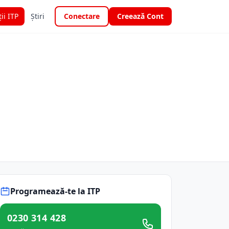
ții ITP
Știri
Conectare
Creează Cont
Programează-te la ITP
0230 314 428