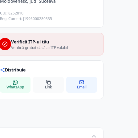
Moldovenesc, jud. Suceava
CUI: 8252810
Reg. Comerț: J1996000280335
Verifică ITP-ul tău
Verifică gratuit dacă ai ITP valabil
Distribuie
WhatsApp
Link
Email