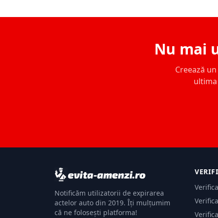
Nu mai u
Creează un c
ultima 
VERIF
Verific
Notificăm utilizatorii de expirarea
Verific
actelor auto din 2019. Îți mulțumim
că ne folosești platforma!
Verific