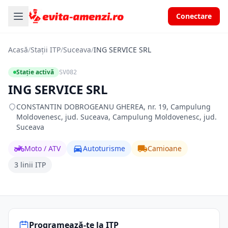
Conectare
Acasă
/
Stații ITP
/
Suceava
/
ING SERVICE SRL
Stație activă
SV082
ING SERVICE SRL
CONSTANTIN DOBROGEANU GHEREA, nr. 19, Campulung
Moldovenesc, jud. Suceava, Campulung Moldovenesc, jud.
Suceava
Moto / ATV
Autoturisme
Camioane
3 linii ITP
Programează-te la ITP