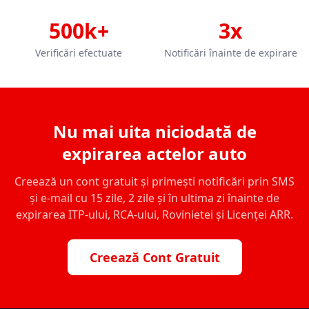
500k+
3x
Verificări efectuate
Notificări înainte de expirare
Nu mai uita niciodată de
expirarea actelor auto
Creează un cont gratuit și primești notificări prin SMS
și e-mail cu 15 zile, 2 zile și în ultima zi înainte de
expirarea ITP-ului, RCA-ului, Rovinietei și Licenței ARR.
Creează Cont Gratuit