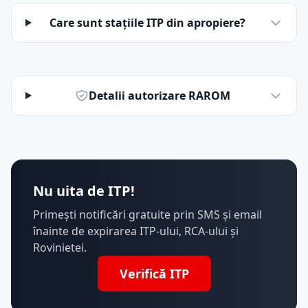
Care sunt stațiile ITP din apropiere?
Detalii autorizare RAROM
Nu uita de ITP!
Primești notificări gratuite prin SMS și email
înainte de expirarea ITP-ului, RCA-ului și
Rovinietei.
Verifică ITP