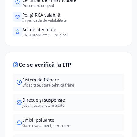
Certificat de înmatriculare
Document original
Poliță RCA valabilă
În perioada de valabilitate
Act de identitate
CI/BI proprietar — original
Ce se verifică la ITP
Sistem de frânare
Eficacitate, stare tehnică frâne
Direcție și suspensie
Jocuri, uzură, etanșeitate
Emisii poluante
Gaze eșapament, nivel noxe