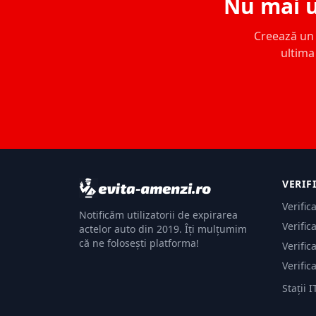
Nu mai u
Creează un c
ultima 
VERIF
Verific
Notificăm utilizatorii de expirarea
Verific
actelor auto din 2019. Îți mulțumim
că ne folosești platforma!
Verific
Verific
Stații I