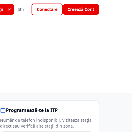
ții ITP
Știri
Conectare
Creează Cont
Programează-te la ITP
Număr de telefon indisponibil. Vizitează stația
direct sau verifică alte stații din zonă.