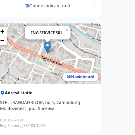
Obține indicații rută
×
+
ING SERVICE SRL
−
Navighează
Adresă stație
STR. TRANDAFIRILOR, nr. 4, Campulung
Moldovenesc, jud. Suceava
CUI: 6977480
Reg. Comerț: J33/109/1995