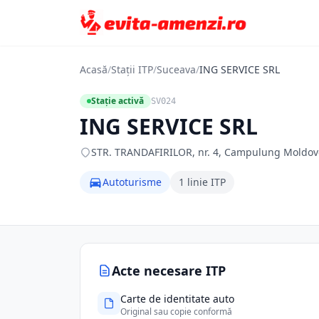
Acasă
/
Stații ITP
/
Suceava
/
ING SERVICE SRL
Stație activă
SV024
ING SERVICE SRL
STR. TRANDAFIRILOR, nr. 4, Campulung Moldov
Autoturisme
1 linie ITP
Acte necesare ITP
Carte de identitate auto
Original sau copie conformă