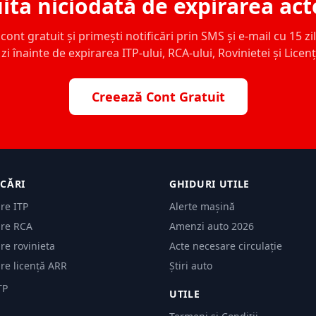
ita niciodată de expirarea act
ont gratuit și primești notificări prin SMS și e-mail cu 15 zile,
zi înainte de expirarea ITP-ului, RCA-ului, Rovinietei și Licen
Creează Cont Gratuit
ICĂRI
GHIDURI UTILE
are ITP
Alerte mașină
are RCA
Amenzi auto 2026
are rovinieta
Acte necesare circulație
are licență ARR
Știri auto
TP
UTILE