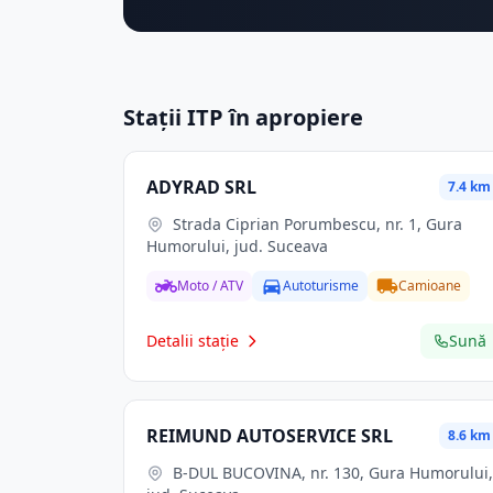
Stații ITP în apropiere
ADYRAD SRL
7.4 km
Strada Ciprian Porumbescu, nr. 1, Gura
Humorului, jud. Suceava
Moto / ATV
Autoturisme
Camioane
Detalii stație
Sună
REIMUND AUTOSERVICE SRL
8.6 km
B-DUL BUCOVINA, nr. 130, Gura Humorului,