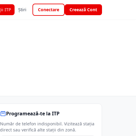
ții ITP
Știri
Conectare
Creează Cont
Programează-te la ITP
Număr de telefon indisponibil. Vizitează stația
direct sau verifică alte stații din zonă.