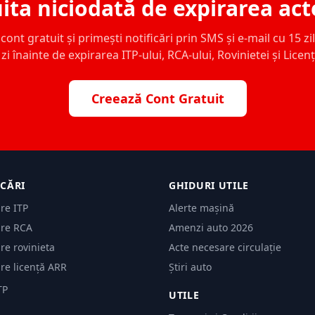
ita niciodată de expirarea act
ont gratuit și primești notificări prin SMS și e-mail cu 15 zile,
zi înainte de expirarea ITP-ului, RCA-ului, Rovinietei și Licen
Creează Cont Gratuit
ICĂRI
GHIDURI UTILE
are ITP
Alerte mașină
are RCA
Amenzi auto 2026
are rovinieta
Acte necesare circulație
are licență ARR
Știri auto
TP
UTILE