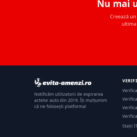
Nu mai u
Creează un c
ultima 
VERIF
Verific
Notificăm utilizatorii de expirarea
Verific
actelor auto din 2019. Îți mulțumim
că ne folosești platforma!
Verific
Verific
Stații I