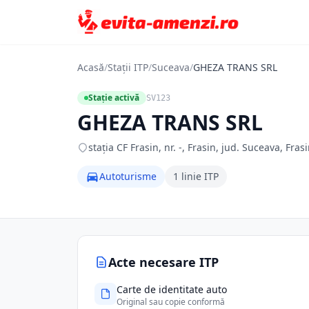
Acasă
/
Stații ITP
/
Suceava
/
GHEZA TRANS SRL
Stație activă
SV123
GHEZA TRANS SRL
staţia CF Frasin, nr. -, Frasin, jud. Suceava, Fras
Autoturisme
1 linie ITP
Acte necesare ITP
Carte de identitate auto
Original sau copie conformă