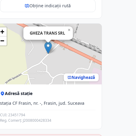
Obține indicații rută
×
+
GHEZA TRANS SRL
−
Navighează
Adresă stație
staţia CF Frasin, nr. -, Frasin, jud. Suceava
CUI: 23451794
Reg. Comerț: J2008000428334