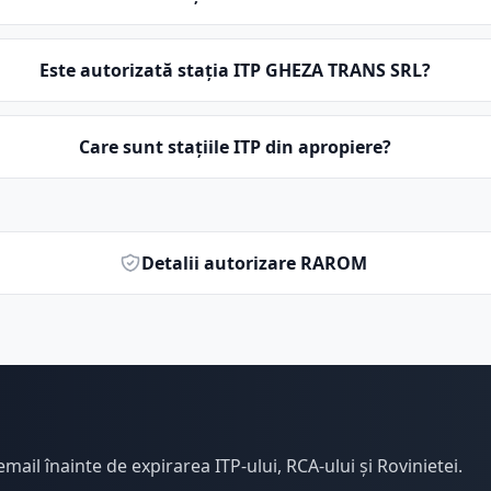
Este autorizată stația ITP GHEZA TRANS SRL?
Care sunt stațiile ITP din apropiere?
Detalii autorizare RAROM
email înainte de expirarea ITP-ului, RCA-ului și Rovinietei.