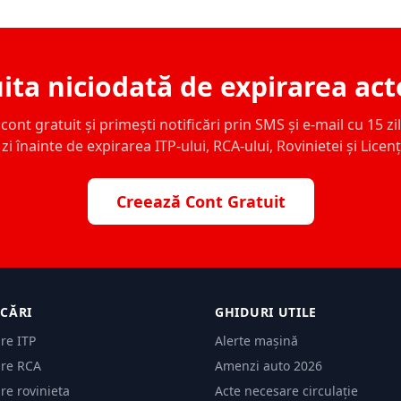
ita niciodată de expirarea act
ont gratuit și primești notificări prin SMS și e-mail cu 15 zile,
zi înainte de expirarea ITP-ului, RCA-ului, Rovinietei și Licen
Creează Cont Gratuit
ICĂRI
GHIDURI UTILE
are ITP
Alerte mașină
are RCA
Amenzi auto 2026
are rovinieta
Acte necesare circulație