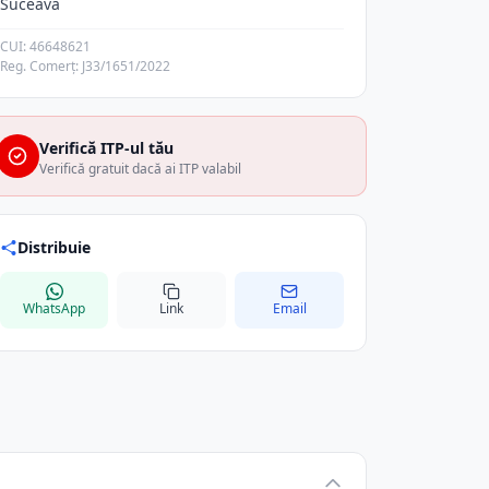
Suceava
CUI: 46648621
Reg. Comerț: J33/1651/2022
Verifică ITP-ul tău
Verifică gratuit dacă ai ITP valabil
Distribuie
WhatsApp
Link
Email