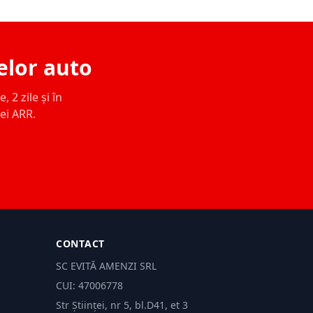
elor auto
 2 zile și în
ței ARR.
CONTACT
SC EVITĂ AMENZI SRL
CUI: 47006778
Str Științei, nr 5, bl.D41, et 3