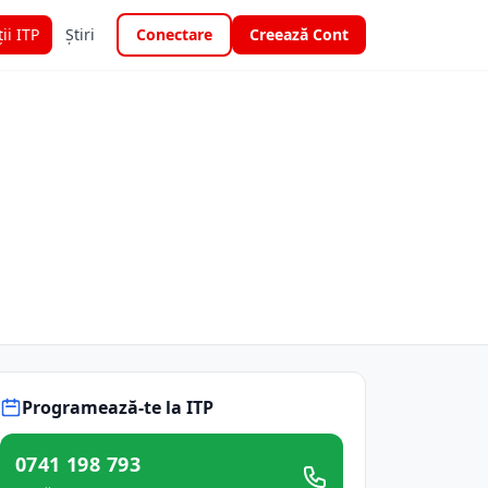
ții ITP
Știri
Conectare
Creează Cont
Programează-te la ITP
0741 198 793