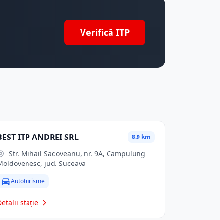
Verifică ITP
BEST ITP ANDREI SRL
8.9 km
Str. Mihail Sadoveanu, nr. 9A, Campulung
Moldovenesc, jud. Suceava
Autoturisme
Detalii stație