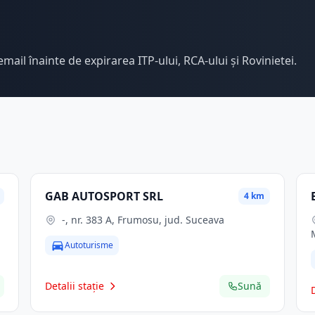
email înainte de expirarea ITP-ului, RCA-ului și Rovinietei.
GAB AUTOSPORT SRL
4 km
-, nr. 383 A, Frumosu, jud. Suceava
Autoturisme
Detalii stație
Sună