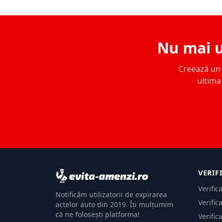
Nu mai u
Creează un c
ultima 
VERIF
Verific
Notificăm utilizatorii de expirarea
Verific
actelor auto din 2019. Îți mulțumim
că ne folosești platforma!
Verific