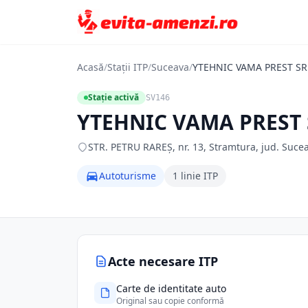
Acasă
/
Stații ITP
/
Suceava
/
YTEHNIC VAMA PREST SR
Stație activă
SV146
YTEHNIC VAMA PREST 
STR. PETRU RAREŞ, nr. 13, Stramtura, jud. Suce
Autoturisme
1 linie ITP
Acte necesare ITP
Carte de identitate auto
Original sau copie conformă