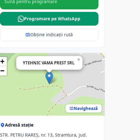
Sună pentru programare
Programare pe WhatsApp
Obține indicații rută
×
+
YTEHNIC VAMA PREST SRL
−
Navighează
Adresă stație
STR. PETRU RAREŞ, nr. 13, Stramtura, jud.