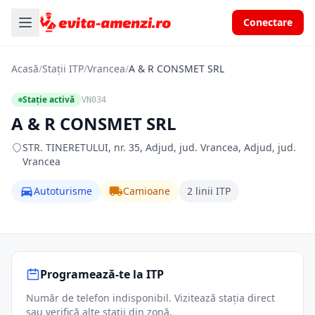
Conectare
Acasă
/
Stații ITP
/
Vrancea
/
A & R CONSMET SRL
Stație activă
VN034
A & R CONSMET SRL
STR. TINERETULUI, nr. 35, Adjud, jud. Vrancea, Adjud, jud.
Vrancea
Autoturisme
Camioane
2 linii ITP
Programează-te la ITP
Număr de telefon indisponibil. Vizitează stația direct
sau verifică alte stații din zonă.