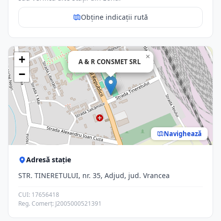
Obține indicații rută
×
+
A & R CONSMET SRL
−
Navighează
Adresă stație
STR. TINERETULUI, nr. 35, Adjud, jud. Vrancea
CUI: 17656418
Reg. Comerț: J2005000521391