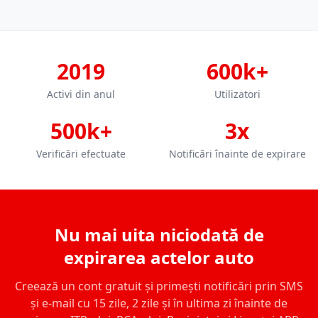
2019
600k+
Activi din anul
Utilizatori
500k+
3x
Verificări efectuate
Notificări înainte de expirare
Nu mai uita niciodată de
expirarea actelor auto
Creează un cont gratuit și primești notificări prin SMS
și e-mail cu 15 zile, 2 zile și în ultima zi înainte de