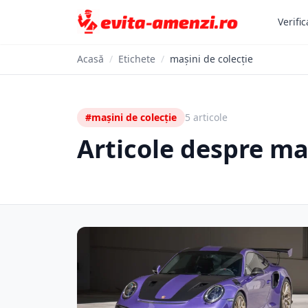
Verific
Acasă
/
Etichete
/
mașini de colecție
#mașini de colecție
5 articole
Articole despre ma