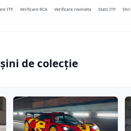
are ITP
Verificare RCA
Verificare rovinieta
Stații ITP
Știr
șini de colecție