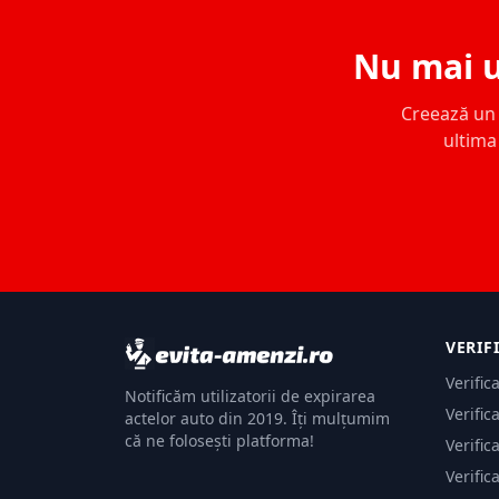
Nu mai u
Creează un c
ultima 
VERIF
Verific
Notificăm utilizatorii de expirarea
Verific
actelor auto din 2019. Îți mulțumim
că ne folosești platforma!
Verific
Verific