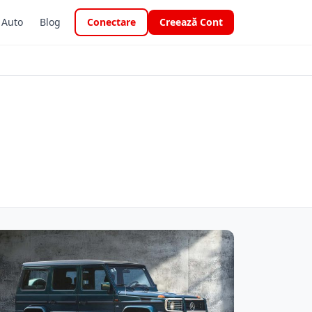
i Auto
Blog
Conectare
Creează Cont