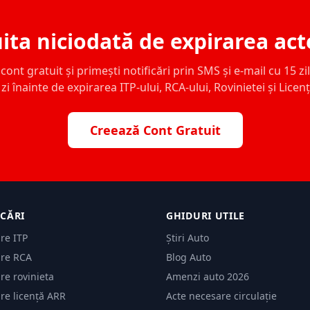
ita niciodată de expirarea act
ont gratuit și primești notificări prin SMS și e-mail cu 15 zile,
zi înainte de expirarea ITP-ului, RCA-ului, Rovinietei și Licen
Creează Cont Gratuit
ICĂRI
GHIDURI UTILE
are ITP
Știri Auto
are RCA
Blog Auto
are rovinieta
Amenzi auto 2026
are licență ARR
Acte necesare circulație