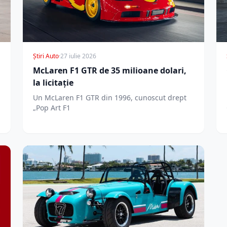
Știri Auto
·
27 iulie 2026
McLaren F1 GTR de 35 milioane dolari,
la licitație
Un McLaren F1 GTR din 1996, cunoscut drept
„Pop Art F1