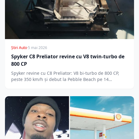
Știri Auto
·
5 mai 2026
Spyker C8 Preliator revine cu V8 twin-turbo de
800 CP
Spyker revine cu C8 Preliator: V8 bi-turbo de 800 CP,
peste 350 km/h și debut la Pebble Beach pe 14…