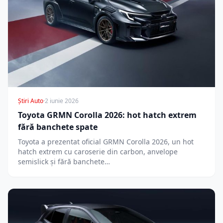
Știri Auto
·
2 iunie 2026
Toyota GRMN Corolla 2026: hot hatch extrem
fără banchete spate
Toyota a prezentat oficial GRMN Corolla 2026, un hot
hatch extrem cu caroserie din carbon, anvelope
semislick și fără banchete…