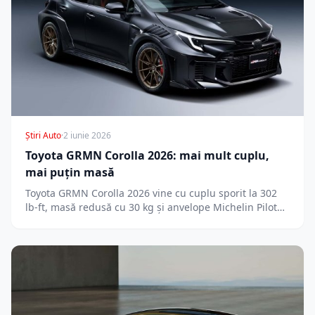
Știri Auto
·
2 iunie 2026
Toyota GRMN Corolla 2026: mai mult cuplu,
mai puțin masă
Toyota GRMN Corolla 2026 vine cu cuplu sporit la 302
lb-ft, masă redusă cu 30 kg și anvelope Michelin Pilot…