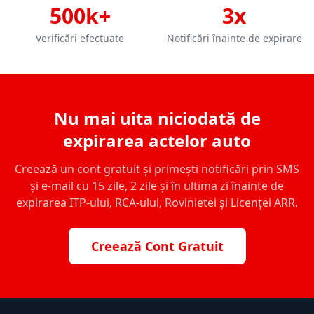
500k+
3x
Verificări efectuate
Notificări înainte de expirare
Nu mai uita niciodată de
expirarea actelor auto
Creează un cont gratuit și primești notificări prin SMS
și e-mail cu 15 zile, 2 zile și în ultima zi înainte de
expirarea ITP-ului, RCA-ului, Rovinietei și Licenței ARR.
Creează Cont Gratuit