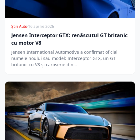
Știri Auto
·
16 aprilie 2026
Jensen Interceptor GTX: renăscutul GT britanic
cu motor V8
Jensen International Automotive a confirmat oficial
numele noului său model: Interceptor GTX, un GT
britanic cu V8 și caroserie din…