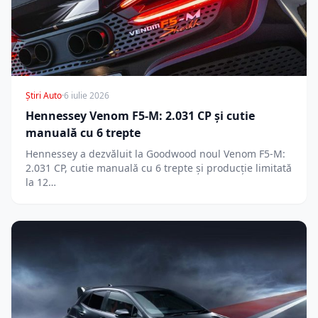
Știri Auto
·
6 iulie 2026
Hennessey Venom F5-M: 2.031 CP și cutie
manuală cu 6 trepte
Hennessey a dezvăluit la Goodwood noul Venom F5-M:
2.031 CP, cutie manuală cu 6 trepte și producție limitată
la 12…