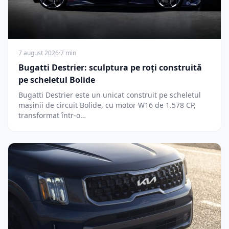
7 august 2026
·
7 min
Bugatti Destrier: sculptura pe roți construită
pe scheletul Bolide
Bugatti Destrier este un unicat construit pe scheletul
mașinii de circuit Bolide, cu motor W16 de 1.578 CP,
transformat într-o…