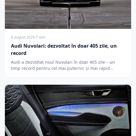
8 august 2026
·
7 min
Audi Nuvolari: dezvoltat în doar 405 zile, un
record
Audi a dezvoltat noul Nuvolari în doar 405 zile – un
timp record pentru cel mai puternic și mai rapid…