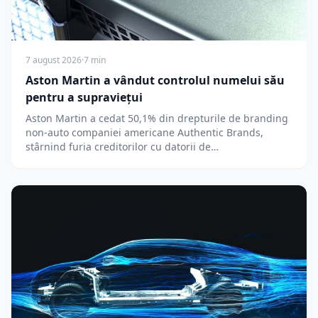
7 august 2026
·
7 min
Aston Martin a vândut controlul numelui său
pentru a supraviețui
Aston Martin a cedat 50,1% din drepturile de branding
non-auto companiei americane Authentic Brands,
stârnind furia creditorilor cu datorii de…