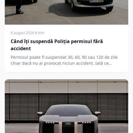
8 august 2026
·
8 min
Când îți suspendă Poliția permisul fără
accident
Permisul poate fi suspendat 30, 60, 90 sau 120 de zile
chiar dacă nu ai provocat niciun accident. Iată ce…