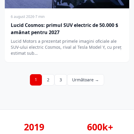
6 august 2026
·
7 min
Lucid Cosmos: primul SUV electric de 50.000 $
amânat pentru 2027
Lucid Motors a prezentat primele imagini oficiale ale
SUV-ului electric Cosmos, rival al Tesla Model Y, cu preț
estimat sub…
1
2
3
Următoare →
2019
600k+