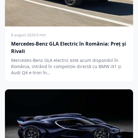
8 august 2026
·
6 min
Mercedes-Benz GLA Electric în România: Preț și
Rivali
Mercedes-Benz GLA electric este acum disponibil în
România, intrând în competiție directă cu BMW iX1 și
Audi Q4 e-tron în…