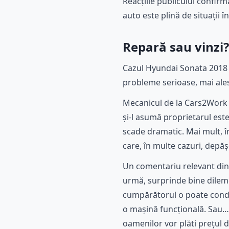
Reacțiile publicului confirm
auto este plină de situații 
Repară sau vinzi?
Cazul Hyundai Sonata 2018 r
probleme serioase, mai ales
Mecanicul de la Cars2Work 
și-l asumă proprietarul este
scade dramatic. Mai mult, 
care, în multe cazuri, depăș
Un comentariu relevant dintr
urmă, surprinde bine dilemel
cumpărătorul o poate conduc
o mașină funcțională. Sau… 
oamenilor vor plăti prețul d