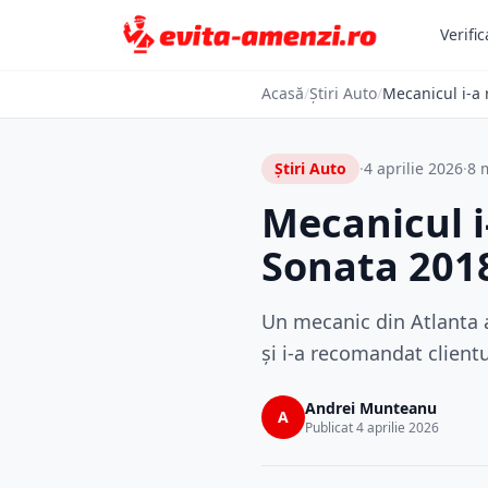
Verific
Acasă
/
Știri Auto
/
Mecanicul i-a
Știri Auto
·
4 aprilie 2026
·
8 m
Mecanicul 
Sonata 201
Un mecanic din Atlanta a
și i-a recomandat client
Andrei Munteanu
A
Publicat 4 aprilie 2026