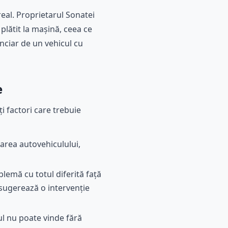
eal. Proprietarul Sonatei
plătit la mașină, ceea ce
anciar de un vehicul cu
e
 factori care trebuie
area autovehiculului,
emă cu totul diferită față
 sugerează o intervenție
ul nu poate vinde fără