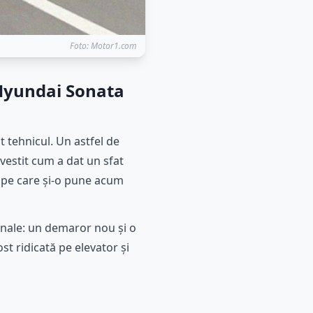
Foto: Motor1.com
 Hyundai Sonata
 tehnicul. Un astfel de
vestit cum a dat un sfat
a pe care și-o pune acum
banale: un demaror nou și o
t ridicată pe elevator și