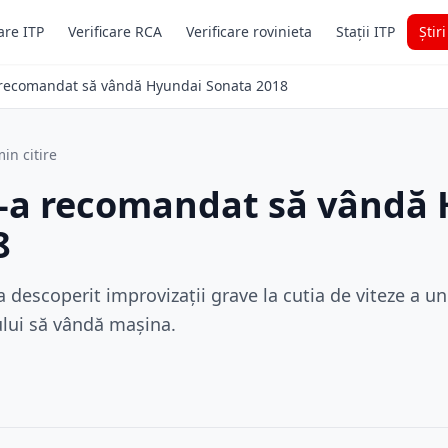
are ITP
Verificare RCA
Verificare rovinieta
Stații ITP
Știr
 recomandat să vândă Hyundai Sonata 2018
in citire
i-a recomandat să vândă
8
 descoperit improvizații grave la cutia de viteze a 
ului să vândă mașina.