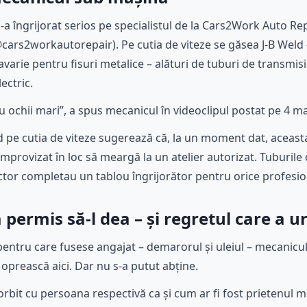
-a îngrijorat serios pe specialistul de la Cars2Work Auto Rep
cars2workautorepair). Pe cutia de viteze se găsea J-B Weld 
avarie pentru fisuri metalice – alături de tuburi de transmisie 
ectric.
 ochii mari”, a spus mecanicul în videoclipul postat pe 4 mar
d pe cutia de viteze sugerează că, la un moment dat, aceasta
improvizat în loc să meargă la un atelier autorizat. Tuburile d
ector completau un tablou îngrijorător pentru orice profesi
a permis să-l dea – și regretul care a 
pentru care fusese angajat – demarorul și uleiul – mecanicul
se oprească aici. Dar nu s-a putut abține.
rbit cu persoana respectivă ca și cum ar fi fost prietenul m