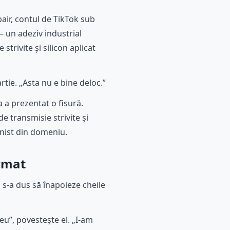
air, contul de TikTok sub
– un adeziv industrial
strivite și silicon aplicat
tie. „Asta nu e bine deloc.”
 a prezentat o fisură.
e transmisie strivite și
onist din domeniu.
urmat
 s-a dus să înapoieze cheile
eu”, povestește el. „I-am