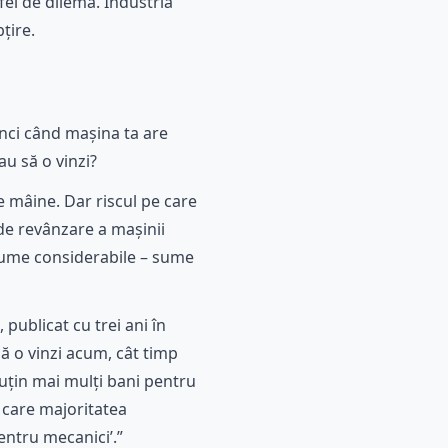
fel de dilemă. Industria
țire.
i
unci când mașina ta are
au să o vinzi?
 mâine. Dar riscul pe care
 de revânzare a mașinii
 sume considerabile – sume
publicat cu trei ani în
să o vinzi acum, cât timp
uțin mai mulți bani pentru
 care majoritatea
pentru mecanici’.”