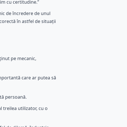
im cu certitudine.”
nic de încredere de unul
rectă în astfel de situații
sținut pe mecanic,
importantă care ar putea să
ltă persoană.
treilea utilizator, cu o