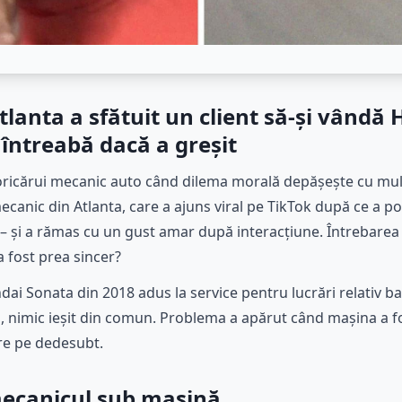
lanta a sfătuit un client să-și vândă
 întreabă dacă a greșit
oricărui mecanic auto când dilema morală depășește cu mult
canic din Atlanta, care a ajuns viral pe TikTok după ce a po
t – și a rămas cu un gust amar după interacțiune. Întrebare
a fost prea sincer?
ndai Sonata din 2018 adus la service pentru lucrări relativ 
i, nimic ieșit din comun. Problema a apărut când mașina a fos
re pe dedesubt.
mecanicul sub mașină