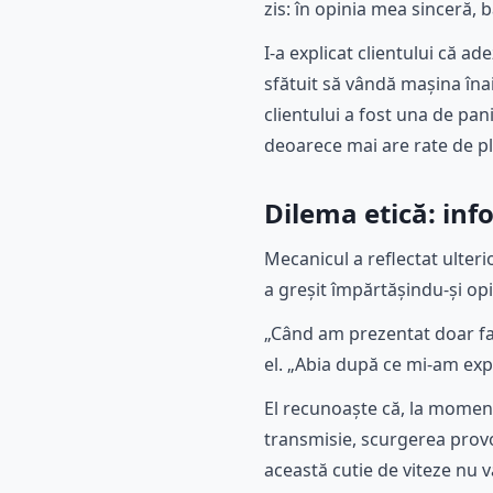
zis: în opinia mea sinceră, 
I-a explicat clientului că ad
sfătuit să vândă mașina îna
clientului a fost una de pan
deoarece mai are rate de plă
Dilema etică: inf
Mecanicul a reflectat ulteri
a greșit împărtășindu-și opi
„Când am prezentat doar fap
el. „Abia după ce mi-am expr
El recunoaște că, la moment
transmisie, scurgerea prov
această cutie de viteze nu 