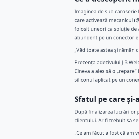
Imaginea de sub caroserie l
care activează mecanicul (@
folosit uneori ca soluție de 
abundent pe un conector el
„Văd toate astea și rămân cu
Prezența adezivului J-B Wel
Cineva a ales să o „repare” 
siliconul aplicat pe un con
Sfatul pe care și-
După finalizarea lucrărilor 
clientului. Ar fi trebuit să 
„Ce am făcut a fost că am vo