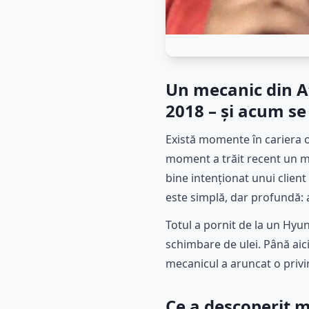
Un mecanic din At
2018 – și acum se
Există momente în cariera 
moment a trăit recent un me
bine intenționat unui clien
este simplă, dar profundă: 
Totul a pornit de la un Hyu
schimbare de ulei. Până aic
mecanicul a aruncat o privi
Ce a descoperit 