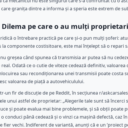
ă că mecanicul nu este singurul care s-a confruntat cu o ast
în care granița dintre a informa și a speria este extrem de sub
 Dilema pe care o au mulți proprietar
idică o întrebare practică pe care și-o pun mulți șoferi: at
 la componente costisitoare, este mai înțelept să o repari s
nu greșea când spunea că transmisia ar putea să nu cedeze
 real. Odată ce o cutie de viteze cedează definitiv, valoarea
înlocuirea sau recondiționarea unei transmisii poate costa
esc valoarea de piață a autovehiculului.
-un fir de discuție de pe Reddit, în secțiunea r/askcarsales, 
e unui astfel de proprietar: „Alegerile tale sunt să încerci 
e și poate evalua mai bine problemele, și să obții poate p
o conduci până cedează și o vinzi ca mașină defectă, caz în
e fier vechi. Indiferent de variantă, anunți că e un ‘proiect 