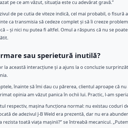
bazat pe ce am văzut, situația este cu adevărat gravă.”
ezivul de pe cutia de viteze indică, cel mai probabil, o fisură 
inte ca transmisia să cedeze complet și să îi creeze problem
ică – și nici nu putea fi altfel. Omul a răspuns că nu se poa
tit.
ormare sau sperietură inutilă?
or la această interacțiune și a ajuns la o concluzie surprinz
nia.
tele, înainte să îmi dau cu părerea, clientul aproape că nu a
imat opinia am văzut panica în ochii lui. Practic, l-am speria
ul respectiv, mașina funcționa normal: nu existau coduri d
ocată de adezivul J-B Weld era prezentă, dar nu era abunde
va rezista toată viața mașinii?” se întreabă mecanicul. „Put