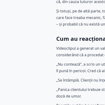
că, din cauza tuturor acesto
Și totuși, pe de altă parte
care face treaba mecanic, fă
– și probabil că nu există u
Cum au reacționa
Videoclipul a generat un val
considerând că a procedat 
„Nu contează”, a scris un ut
îl pună în pericol. Cred că a
„Se întâmplă. Clienții nu în
„Panica clientului trebuie st
doză de umor.