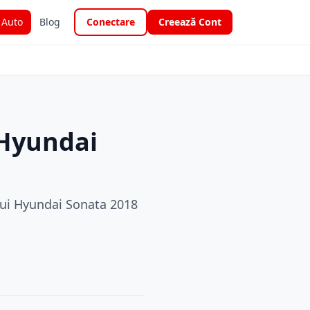
i Auto
Blog
Conectare
Creează Cont
 Hyundai
unui Hyundai Sonata 2018