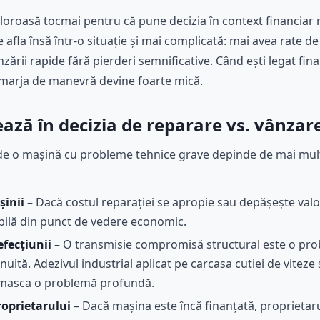
loroasă tocmai pentru că pune decizia în context financiar r
afla însă într-o situație și mai complicată: mai avea rate de 
zării rapide fără pierderi semnificative. Când ești legat fin
marja de manevră devine foarte mică.
ează în decizia de reparare vs. vânzar
de o mașină cu probleme tehnice grave depinde de mai mulți
șinii
– Dacă costul reparației se apropie sau depășește valo
bilă din punct de vedere economic.
fecțiunii
– O transmisie compromisă structural este o probl
uită. Adezivul industrial aplicat pe carcasa cutiei de viteze
 masca o problemă profundă.
roprietarului
– Dacă mașina este încă finanțată, proprietar