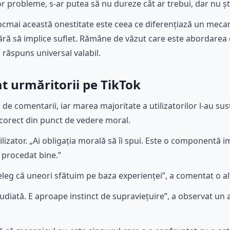
r probleme, s-ar putea să nu dureze cât ar trebui, dar nu șt
, tocmai această onestitate este ceea ce diferențiază un meca
ră să implice suflet. Rămâne de văzut care este abordarea co
n răspuns universal valabil.
t urmăritorii pe TikTok
 de comentarii, iar marea majoritate a utilizatorilor l-au su
corect din punct de vedere moral.
ilizator. „Ai obligația morală să îi spui. Este o componentă 
i procedat bine.”
țeleg că uneori sfătuim pe baza experienței”, a comentat o a
udiată. E aproape instinct de supraviețuire”, a observat un al 