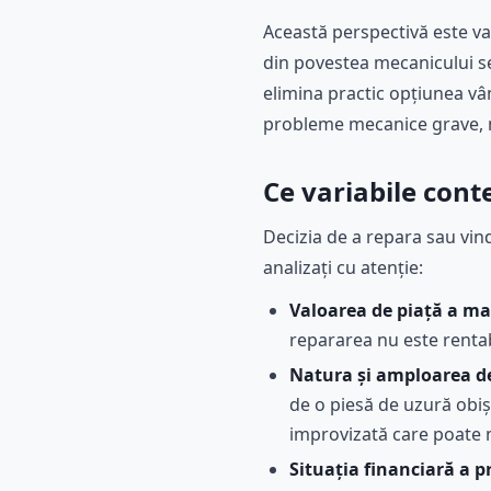
Această perspectivă este va
din povestea mecanicului se 
elimina practic opțiunea vân
probleme mecanice grave, 
Ce variabile cont
Decizia de a repara sau vin
analizați cu atenție:
Valoarea de piață a ma
repararea nu este renta
Natura și amploarea de
de o piesă de uzură obișn
improvizată care poate
Situația financiară a p