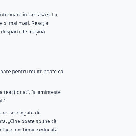
anterioară în carcasă și l-a
e și mai mari. Reacția
te despărți de mașină
ătoare pentru mulți: poate că
 reacționat”, își amintește
t.”
e eroare legate de
ntă. „Cine poate spune că
em face o estimare educată