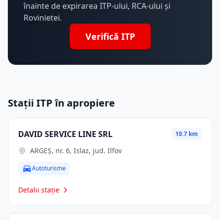
înainte de expirarea ITP-ului, RCA-ului și
Rovinietei.
Verifică ITP
Stații ITP în apropiere
DAVID SERVICE LINE SRL
10.7 km
ARGEŞ, nr. 6, Islaz, jud. Ilfov
Autoturisme
Detalii stație