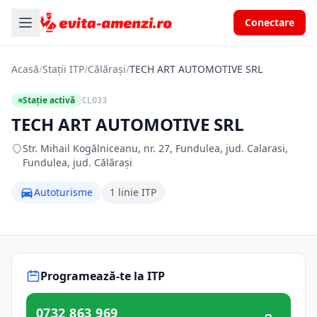
Conectare
Acasă
/
Stații ITP
/
Călărași
/
TECH ART AUTOMOTIVE SRL
Stație activă
CL033
TECH ART AUTOMOTIVE SRL
Str. Mihail Kogălniceanu, nr. 27, Fundulea, jud. Calarasi,
Fundulea, jud. Călărași
Autoturisme
1 linie ITP
Programează-te la ITP
0732 863 969