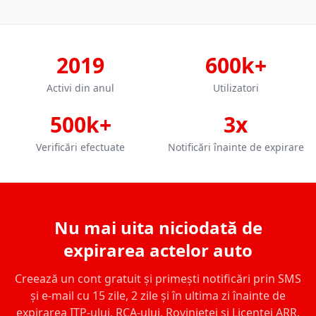
2019
600k+
Activi din anul
Utilizatori
500k+
3x
Verificări efectuate
Notificări înainte de expirare
Nu mai uita niciodată de
expirarea actelor auto
Creează un cont gratuit și primești notificări prin SMS
și e-mail cu 15 zile, 2 zile și în ultima zi înainte de
expirarea ITP-ului, RCA-ului, Rovinietei și Licenței ARR.