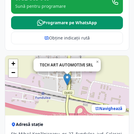
Sună pentru programare
Programare pe WhatsApp
Obține indicații rută
×
+
TECH ART AUTOMOTIVE SRL
−
Navighează
Adresă stație
Str. Mihail Kogălniceanu, nr. 27, Fundulea, jud. Calarasi