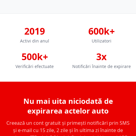
2019
600k+
Activi din anul
Utilizatori
500k+
3x
Verificări efectuate
Notificări înainte de expirare
Nu mai uita niciodată de
expirarea actelor auto
Creează un cont gratuit și primești notificări prin SMS
și e-mail cu 15 zile, 2 zile și în ultima zi înainte de