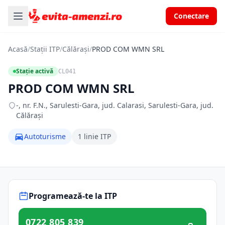
Conectare
Acasă
/
Stații ITP
/
Călărași
/
PROD COM WMN SRL
Stație activă
CL041
PROD COM WMN SRL
-, nr. F.N., Sarulesti-Gara, jud. Calarasi, Sarulesti-Gara, jud.
Călărași
Autoturisme
1 linie ITP
Programează-te la ITP
0722 805 839