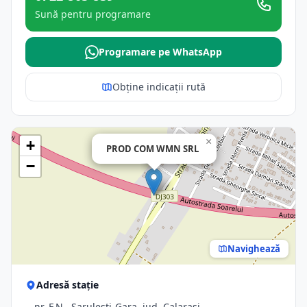
Sună pentru programare
Programare pe WhatsApp
Obține indicații rută
×
+
PROD COM WMN SRL
−
Navighează
Adresă stație
-, nr. F.N., Sarulesti-Gara, jud. Calarasi