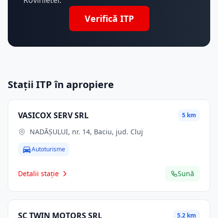
Rovinietei.
Verifică ITP
Stații ITP în apropiere
VASICOX SERV SRL
5 km
NADĂȘULUI, nr. 14, Baciu, jud. Cluj
Autoturisme
Detalii stație
Sună
SC TWIN MOTORS SRL
5.2 km