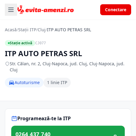
Conectare
Acasă
/
Stații ITP
/
Cluj
/
ITP AUTO PETRAS SRL
Stație activă
CJ077
ITP AUTO PETRAS SRL
Str. Călan, nr. 2, Cluj-Napoca, jud. Cluj, Cluj-Napoca, jud.
Cluj
Autoturisme
1 linie ITP
Programează-te la ITP
0264 437 740