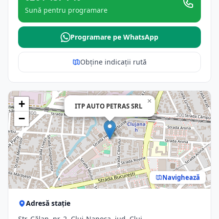
Sună pentru programare
Programare pe WhatsApp
Obține indicații rută
×
+
ITP AUTO PETRAS SRL
−
Navighează
Adresă stație
Str. Călan, nr. 2, Cluj-Napoca, jud. Cluj