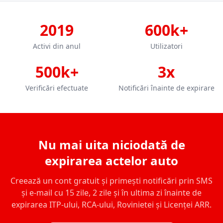
2019
600k+
Activi din anul
Utilizatori
500k+
3x
Verificări efectuate
Notificări înainte de expirare
Nu mai uita niciodată de
expirarea actelor auto
Creează un cont gratuit și primești notificări prin SMS
și e-mail cu 15 zile, 2 zile și în ultima zi înainte de
expirarea ITP-ului, RCA-ului, Rovinietei și Licenței ARR.