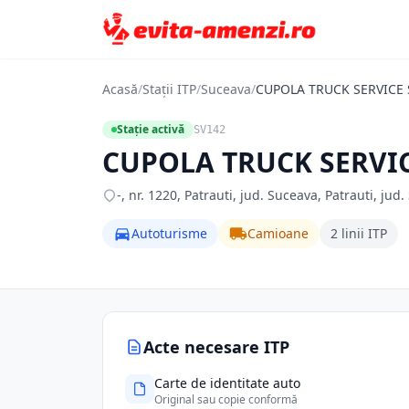
Acasă
/
Stații ITP
/
Suceava
/
CUPOLA TRUCK SERVICE S
Stație activă
SV142
CUPOLA TRUCK SERVICE
-, nr. 1220, Patrauti, jud. Suceava, Patrauti, jud
Autoturisme
Camioane
2 linii ITP
Acte necesare ITP
Carte de identitate auto
Original sau copie conformă