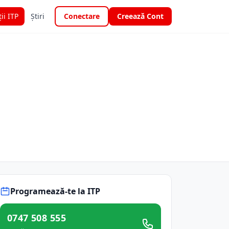
ții ITP
Știri
Conectare
Creează Cont
Programează-te la ITP
0747 508 555