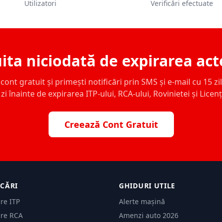
Utilizatori
Verificări efectuate
ita niciodată de expirarea act
ont gratuit și primești notificări prin SMS și e-mail cu 15 zile,
zi înainte de expirarea ITP-ului, RCA-ului, Rovinietei și Licen
Creează Cont Gratuit
ICĂRI
GHIDURI UTILE
are ITP
Alerte mașină
are RCA
Amenzi auto 2026