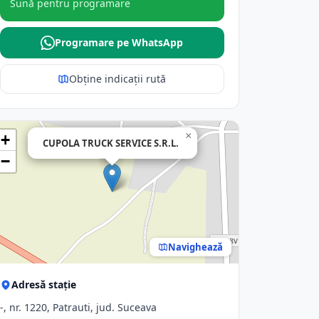
Sună pentru programare
Programare pe WhatsApp
Obține indicații rută
×
+
CUPOLA TRUCK SERVICE S.R.L.
−
Navighează
Adresă stație
-, nr. 1220, Patrauti, jud. Suceava