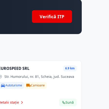
Verifică ITP
EUROSPEED SRL
6.9 km
Str. Humorului, nr. 81, Scheia, jud. Suceava
Autoturisme
Camioane
Detalii stație
Sună