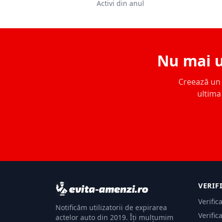
Activi din anul
Nu mai u
Creează un c
ultima 
VERIF
Verific
Notificăm utilizatorii de expirarea
Verific
actelor auto din 2019. Îți mulțumim