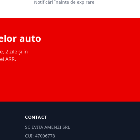
Notificări înainte de expirare
elor auto
 2 zile și în
ței ARR.
CONTACT
SC EVITĂ AMENZI SRL
CUI: 47006778