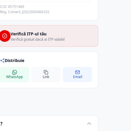
CUI: 45751466
Reg. Comerț: J2022000466332
Verifică ITP-ul tău
Verifică gratuit dacă ai ITP valabil
Distribuie
WhatsApp
Link
Email
.?