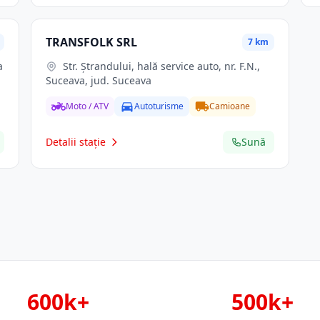
TRANSFOLK SRL
7 km
a
Str. Ştrandului, hală service auto, nr. F.N.,
Suceava, jud. Suceava
Moto / ATV
Autoturisme
Camioane
Detalii stație
Sună
600k+
500k+