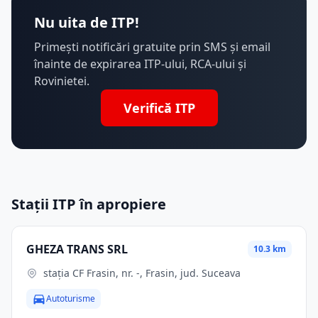
Nu uita de ITP!
Primești notificări gratuite prin SMS și email
înainte de expirarea ITP-ului, RCA-ului și
Rovinietei.
Verifică ITP
Stații ITP în apropiere
GHEZA TRANS SRL
10.3 km
staţia CF Frasin, nr. -, Frasin, jud. Suceava
Autoturisme