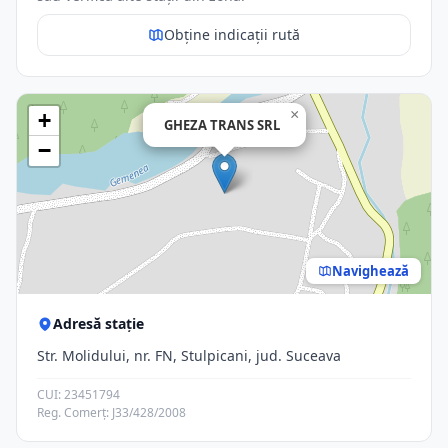
Obține indicații rută
×
+
GHEZA TRANS SRL
−
Navighează
Adresă stație
Str. Molidului, nr. FN, Stulpicani, jud. Suceava
CUI: 23451794
Reg. Comerț: J33/428/2008