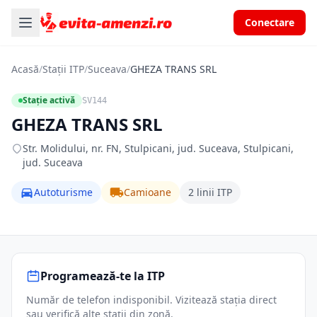
Conectare
Acasă
/
Stații ITP
/
Suceava
/
GHEZA TRANS SRL
Stație activă
SV144
GHEZA TRANS SRL
Str. Molidului, nr. FN, Stulpicani, jud. Suceava, Stulpicani,
jud. Suceava
Autoturisme
Camioane
2 linii ITP
Programează-te la ITP
Număr de telefon indisponibil. Vizitează stația direct
sau verifică alte stații din zonă.