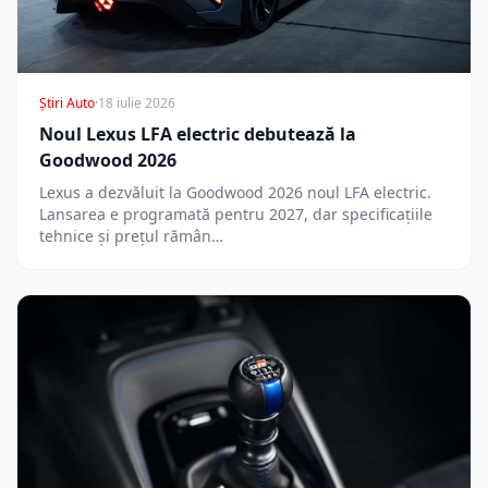
Știri Auto
·
18 iulie 2026
Noul Lexus LFA electric debutează la
Goodwood 2026
Lexus a dezvăluit la Goodwood 2026 noul LFA electric.
Lansarea e programată pentru 2027, dar specificațiile
tehnice și prețul rămân…