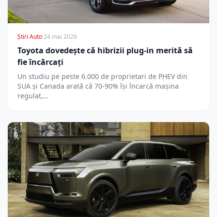
Știri Auto
·
24 mai 2026
Toyota dovedește că hibrizii plug-in merită să
fie încărcați
Un studiu pe peste 6.000 de proprietari de PHEV din
SUA și Canada arată că 70-90% își încarcă mașina
regulat,…