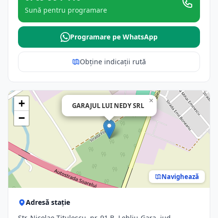
Sună pentru programare
Programare pe WhatsApp
Obține indicații rută
×
+
GARAJUL LUI NEDY SRL
−
Navighează
Adresă stație
Str. Nicolae Titulescu, nr. 91 B, Lehliu-Gara, jud.