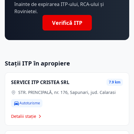
înainte de expirarea ITP-ului, RCA-ului și
Rovinietei.
Verifică ITP
Stații ITP în apropiere
SERVICE ITP CRISTEA SRL
7.9 km
STR. PRINCIPALĂ, nr. 176, Sapunari, jud. Calarasi
Autoturisme
Detalii stație