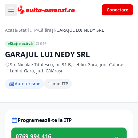
Conectare
Acasă
/
Stații ITP
/
Călărași
/
GARAJUL LUI NEDY SRL
Stație activă
CL040
GARAJUL LUI NEDY SRL
Str. Nicolae Titulescu, nr. 91 B, Lehliu-Gara, jud. Calarasi,
Lehliu-Gara, jud. Călărași
Autoturisme
1 linie ITP
Programează-te la ITP
0769 994 416