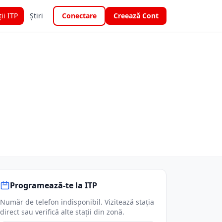
ții ITP
Știri
Conectare
Creează Cont
Programează-te la ITP
Număr de telefon indisponibil. Vizitează stația
direct sau verifică alte stații din zonă.