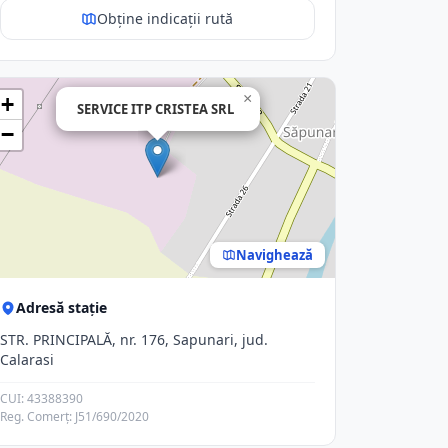
Obține indicații rută
×
+
SERVICE ITP CRISTEA SRL
−
Navighează
Adresă stație
STR. PRINCIPALĂ, nr. 176, Sapunari, jud.
Calarasi
CUI: 43388390
Reg. Comerț: J51/690/2020