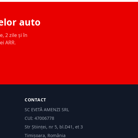
elor auto
 2 zile și în
ței ARR.
CONTACT
SC EVITĂ AMENZI SRL
CUI: 47006778
Str Științei, nr 5, bl.D41, et 3
Timișoara, România