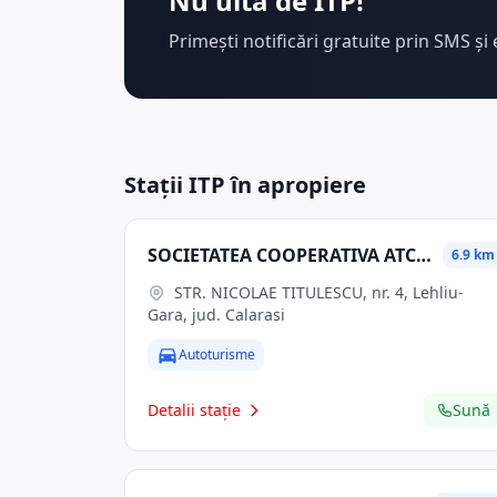
Nu uita de ITP!
Primești notificări gratuite prin SMS și 
Stații ITP în apropiere
SOCIETATEA COOPERATIVA ATCOM CĂLĂRAŞI
6.9 km
STR. NICOLAE TITULESCU, nr. 4, Lehliu-
Gara, jud. Calarasi
Autoturisme
Detalii stație
Sună