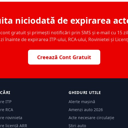
ita niciodată de expirarea act
ont gratuit și primești notificări prin SMS și e-mail cu 15 zile,
zi înainte de expirarea ITP-ului, RCA-ului, Rovinietei și Licen
Creează Cont Gratuit
ICĂRI
GHIDURI UTILE
are ITP
Alerte mașină
are RCA
Amenzi auto 2026
are rovinieta
Acte necesare circulație
are licență ARR
Știri auto