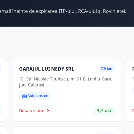
email înainte de expirarea ITP-ului, RCA-ului și Rovinietei.
GARAJUL LUI NEDY SRL
7.9 km
Str. Nicolae Titulescu, nr. 91 B, Lehliu-Gara,
jud. Calarasi
Autoturisme
Detalii stație
Sună