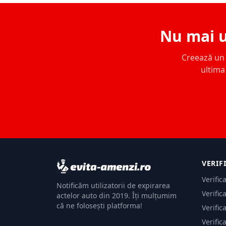
Nu mai u
Creează un c
ultima 
VERIF
Verific
Notificăm utilizatorii de expirarea
Verific
actelor auto din 2019. Îți mulțumim
că ne folosești platforma!
Verific
Verific