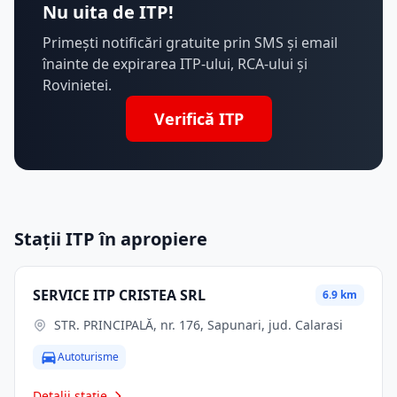
Nu uita de ITP!
Primești notificări gratuite prin SMS și email
înainte de expirarea ITP-ului, RCA-ului și
Rovinietei.
Verifică ITP
Stații ITP în apropiere
SERVICE ITP CRISTEA SRL
6.9 km
STR. PRINCIPALĂ, nr. 176, Sapunari, jud. Calarasi
Autoturisme
Detalii stație