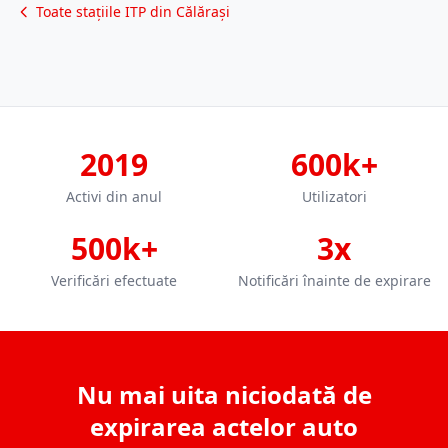
Toate stațiile ITP din Călărași
2019
600k+
Activi din anul
Utilizatori
500k+
3x
Verificări efectuate
Notificări înainte de expirare
Nu mai uita niciodată de
expirarea actelor auto