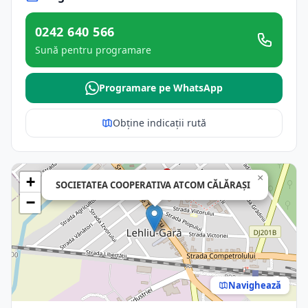
0242 640 566
Sună pentru programare
Programare pe WhatsApp
Obține indicații rută
×
+
SOCIETATEA COOPERATIVA ATCOM CĂLĂRAŞI
−
Navighează