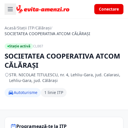
Conectare
Acasă
/
Stații ITP
/
Călărași
/
SOCIETATEA COOPERATIVA ATCOM CĂLĂRAŞI
Stație activă
CL007
SOCIETATEA COOPERATIVA ATCOM
CĂLĂRAŞI
STR. NICOLAE TITULESCU, nr. 4, Lehliu-Gara, jud. Calarasi,
Lehliu-Gara, jud. Călărași
Autoturisme
1 linie ITP
Programează-te la ITP