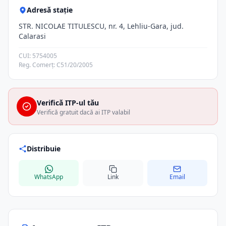
Adresă stație
STR. NICOLAE TITULESCU, nr. 4, Lehliu-Gara, jud.
Calarasi
CUI: 5754005
Reg. Comerț: C51/20/2005
Verifică ITP-ul tău
Verifică gratuit dacă ai ITP valabil
Distribuie
WhatsApp
Link
Email