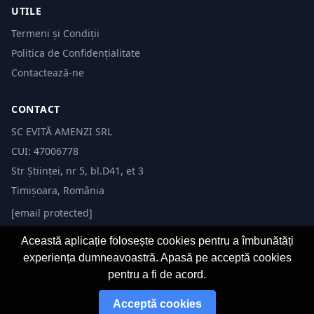
UTILE
Termeni și Condiții
Politica de Confidențialitate
Contactează-ne
CONTACT
SC EVITĂ AMENZI SRL
CUI: 47006778
Str Științei, nr 5, bl.D41, et 3
Timișoara, România
[email protected]
Această aplicație folosește cookies pentru a îmbunătăți
experiența dumneavoastră. Apasă pe acceptă cookies
pentru a fi de acord.
© 2026 Evită Amenzi. Toate drepturile rezervate. Dezvoltat de
Fast-IT.ro
Acceptă cookies