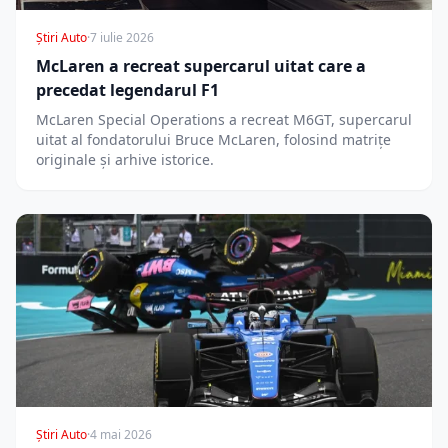
Știri Auto
·
7 iulie 2026
McLaren a recreat supercarul uitat care a
precedat legendarul F1
McLaren Special Operations a recreat M6GT, supercarul
uitat al fondatorului Bruce McLaren, folosind matrițe
originale și arhive istorice.
Știri Auto
·
4 mai 2026