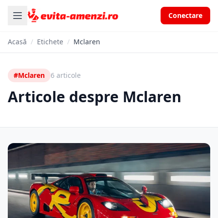
Conectare
Acasă
/
Etichete
/
Mclaren
#Mclaren
6 articole
Articole despre Mclaren