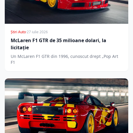
Știri Auto
·
27 iulie 2026
McLaren F1 GTR de 35 milioane dolari, la
licitație
Un McLaren F1 GTR din 1996, cunoscut drept „Pop Art
F1