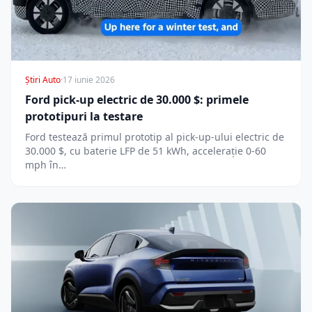
Știri Auto
·
17 iunie 2026
Ford pick-up electric de 30.000 $: primele
prototipuri la testare
Ford testează primul prototip al pick-up-ului electric de
30.000 $, cu baterie LFP de 51 kWh, accelerație 0-60
mph în…