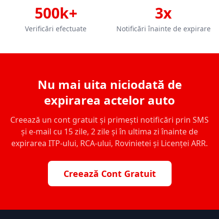
500k+
3x
Verificări efectuate
Notificări înainte de expirare
Nu mai uita niciodată de
expirarea actelor auto
Creează un cont gratuit și primești notificări prin SMS
și e-mail cu 15 zile, 2 zile și în ultima zi înainte de
expirarea ITP-ului, RCA-ului, Rovinietei și Licenței ARR.
Creează Cont Gratuit