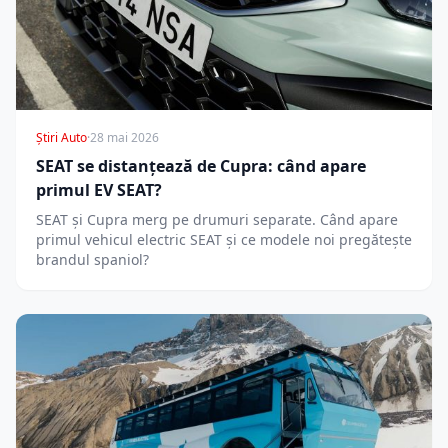
Știri Auto
·
28 mai 2026
SEAT se distanțează de Cupra: când apare
primul EV SEAT?
SEAT și Cupra merg pe drumuri separate. Când apare
primul vehicul electric SEAT și ce modele noi pregătește
brandul spaniol?