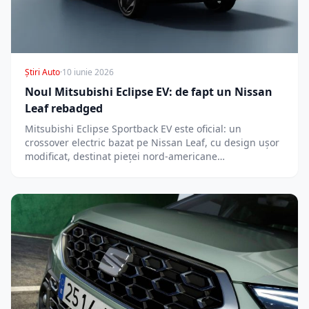
Știri Auto
·
10 iunie 2026
Noul Mitsubishi Eclipse EV: de fapt un Nissan
Leaf rebadged
Mitsubishi Eclipse Sportback EV este oficial: un
crossover electric bazat pe Nissan Leaf, cu design ușor
modificat, destinat pieței nord-americane…