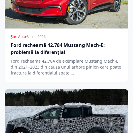
Știri Auto
·
8 iulie 2026
Ford recheamă 42.784 Mustang Mach-E:
problemă la diferențial
Ford recheamă 42.784 de exemplare Mustang Mach-E
din 2021–2023 din cauza unui arbore pinion care poate
fractura la diferențialul spate,…